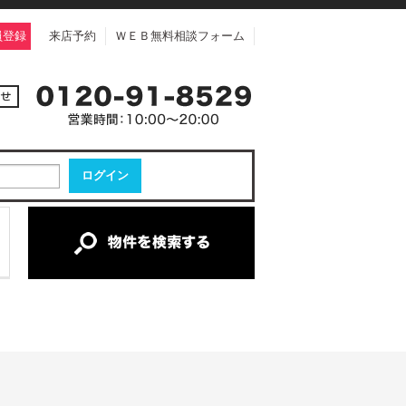
員登録
来店予約
ＷＥＢ無料相談フォーム
中古一戸建て
中古マンション
新築一戸建て
土地