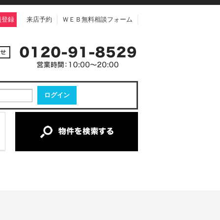
員登録
来店予約
ＷＥＢ無料相談フォーム
中古一戸建て
中古マンション
新築一戸建て
土地