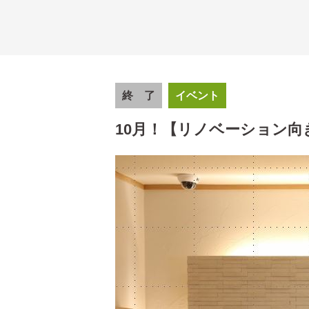
終 了
イベント
10月！【リノベーション向