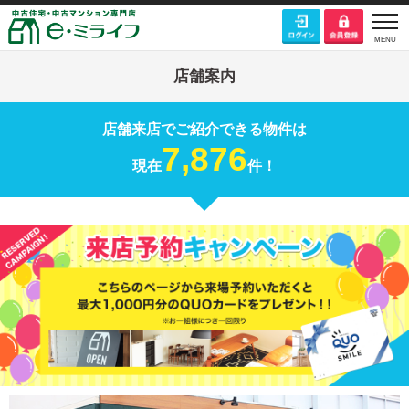
店舗案内
店舗来店でご紹介できる物件は
7,876
現在
件！