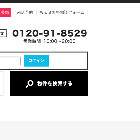
員登録
来店予約
ＷＥＢ無料相談フォーム
中古一戸建て
中古マンション
新築一戸建て
土地