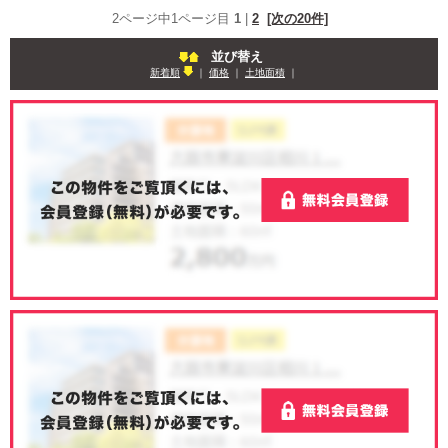
2ページ中1ページ目
1
|
2
[次の20件]
並び替え
新着順
｜
価格
｜
土地面積
｜