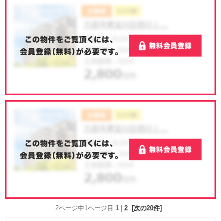
2ページ中1ページ目
1
|
2
[次の20件]