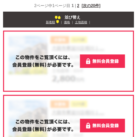
2ページ中1ページ目
1
|
2
[次の20件]
並び替え
新着順
｜
価格
｜
土地面積
｜